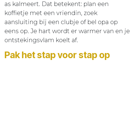
as kalmeert. Dat betekent: plan een
koffietje met een vriendin, zoek
aansluiting bij een clubje of bel opa op
eens op. Je hart wordt er warmer van en je
ontstekingsvlam koelt af.
Pak het stap voor stap op
Plan deze week 1 wandel- of fietssessie
van een half uur.
Maak vanavond een bord vol drie kleuren
groente en een scheut olijfolie.
Adem voor je lunch vijf minuten vier
tellen in en zes tellen uit.
Zet je telefoon een uur voor bed uit en