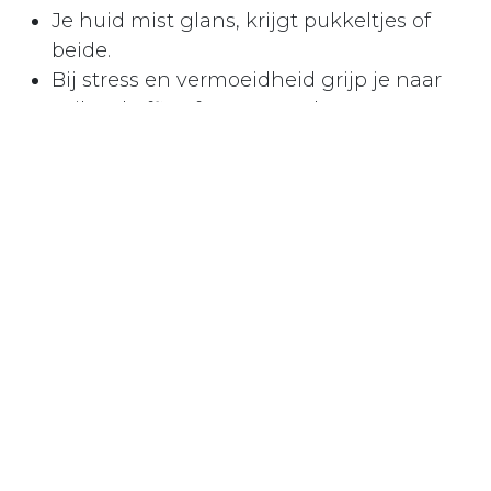
Je huid mist glans, krijgt pukkeltjes of
beide.
Bij stress en vermoeidheid grijp je naar
suiker, koffie of zoute snacks.
Spierpijn blijft langer hangen dan
vroeger.
Je hart klopt in rust boven de 75 slagen
per minuut.
Drie vinkjes of meer? Dan is de kans groot
dat er een chronische laaggradige
ontsteking in je lijf smeult.
Blijf erbij: kennis is het
brandblusapparaat voor je
opbrandende energie.