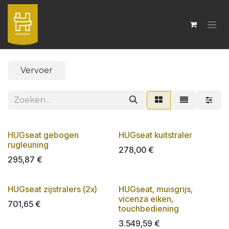
OVERSLAAN NAAR INHOUD
Vervoer
HUGseat gebogen
HUGseat kuitstraler
rugleuning
278,00
€
295,87
€
HUGseat zijstralers (2x)
HUGseat, muisgrijs,
vicenza eiken,
701,65
€
touchbediening
3.549,59
€