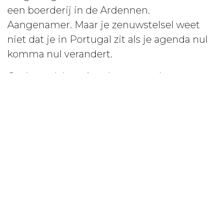
een boerderij in de Ardennen.
Aangenamer. Maar je zenuwstelsel weet
niet dat je in Portugal zit als je agenda nul
komma nul verandert.
Onderzoek laat zien dat mentaal
loskoppelen van werk samenhangt met
minder uitputting en betere slaap. Dat
gebeurt niet automatisch als de laptop
meegaat. Het is de herstelactiviteit die
het verschil maakt, niet de locatie. (2)
Wie dagelijks een herstelmoment
inbouwt - of dat nu een rondje zwemmen
in je privé zwembad in Lissabon is of in de
sportschool in Leeuwarden, hoeft niets in